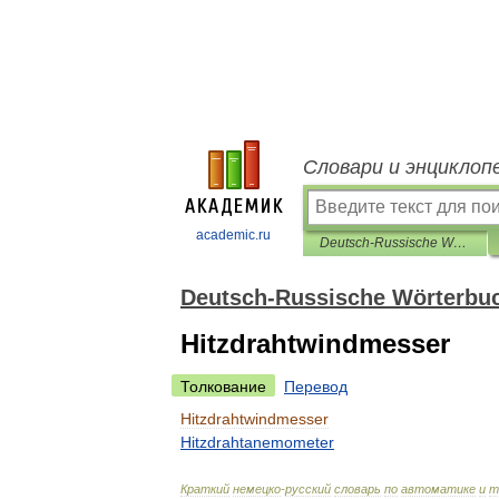
Словари и энциклоп
academic.ru
Deutsch-Russische Wörterbuch der Automatisierung und Fernsteuerung
Deutsch-Russische Wörterbuc
Hitzdrahtwindmesser
Толкование
Перевод
Hitzdrahtwindmesser
Hitzdrahtanemometer
Краткий
немецко
-
русский
словарь
по
автоматике
и
т