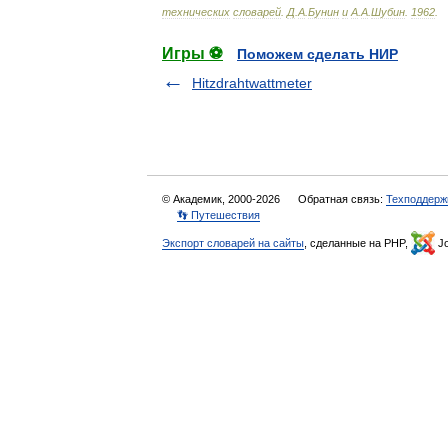
технических
словарей
.
Д
.
А
.
Бунин
и
А
.
А
.
Шубин
.
1962
.
Игры ⚽
Поможем сделать НИР
Hitzdrahtwattmeter
© Академик, 2000-2026
Обратная связь:
Техподдерж
👣 Путешествия
Экспорт словарей на сайты
, сделанные на PHP,
Jo