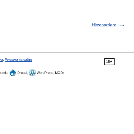
Hitzebarriere
ка
,
Реклама на сайте
18+
omla,
Drupal,
WordPress, MODx.