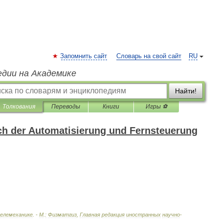
Запомнить сайт
Словарь на свой сайт
RU
едии на Академике
Найти!
Толкования
Переводы
Книги
Игры ⚽
h der Automatisierung und Fernsteuerung
елемеханике
. -
М
.
:
Физматгиз
,
Главная
редакция
иностранных
научно
-